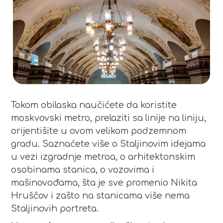
Tokom obilaska naučićete da koristite
moskvovski metro, prelaziti sa linije na liniju,
orijentišite u ovom velikom podzemnom
gradu. Saznaćete više o Staljinovim idejama
u vezi izgradnje metroa, o arhitektonskim
osobinama stanica, o vozovima i
mašinovođama, šta je sve promenio Nikita
Hruščov i zašto na stanicama više nema
Staljinovih portreta.