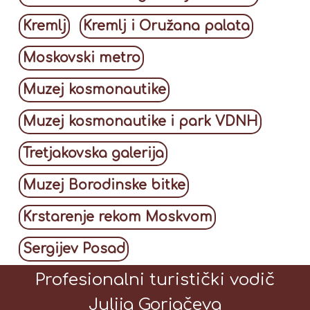
Kremlj
Kremlj i Oružana palata
Moskovski metro
Muzej kosmonautike
Muzej kosmonautike i park VDNH
Tretjakovska galerija
Muzej Borodinske bitke
Krstarenje rekom Moskvom
Sergijev Posad
Profesionalni turistički vodič
Julija Gorjačeva