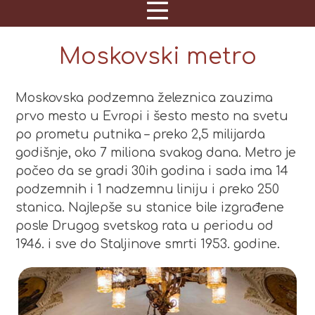
Moskovski metro
Moskovska podzemna železnica zauzima
prvo mesto u Evropi i šesto mesto na svetu
po prometu putnika – preko 2,5 milijarda
godišnje, oko 7 miliona svakog dana. Metro je
počeo da se gradi 30ih godina i sada ima 14
podzemnih i 1 nadzemnu liniju i preko 250
stanica. Najlepše su stanice bile izgrađene
posle Drugog svetskog rata u periodu od
1946. i sve do Staljinove smrti 1953. godine.