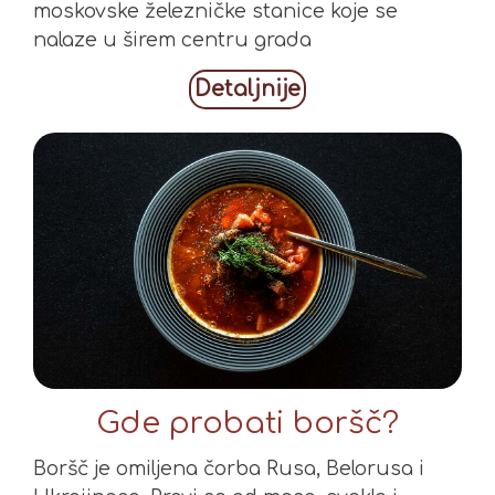
moskovske železničke stanice koje se
nalaze u širem centru grada
Detaljnije
Gde probati boršč?
Boršč je omiljena čorba Rusa, Belorusa i