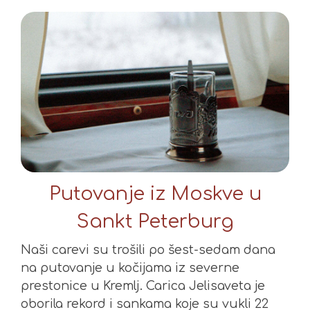
Putovanje iz Moskve u
Sankt Peterburg
Naši carevi su trošili po šest-sedam dana
na putovanje u kočijama iz severne
prestonice u Kremlj. Carica Jelisaveta je
oborila rekord i sankama koje su vukli 22