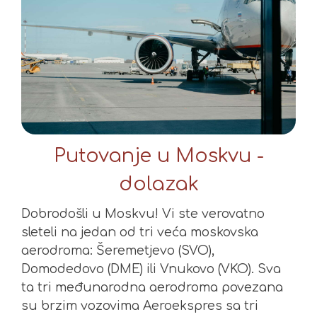
Putovanje u Moskvu -
dolazak
Dobrodošli u Moskvu! Vi ste verovatno
sleteli na jedan od tri veća moskovska
aerodroma: Šeremetjevo (SVO),
Domodedovo (DME) ili Vnukovo (VKO). Sva
ta tri međunarodna aerodroma povezana
su brzim vozovima Aeroekspres sa tri