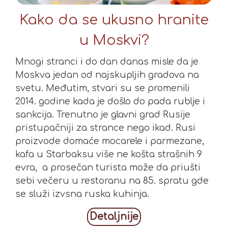
Kako da se ukusno hranite
u Moskvi?
Mnogi stranci i do dan danas misle da je
Moskva jedan od najskupljih gradova na
svetu. Međutim, stvari su se promenili
2014. godine kada je došlo do pada rublje i
sankcija. Trenutno je glavni grad Rusije
pristupačniji za strance nego ikad. Rusi
proizvode domaće mocarele i parmezane,
kafa u Starbaksu više ne košta strašnih 9
evra, a prosečan turista može da priušti
sebi večeru u restoranu na 85. spratu gde
se služi izvsna ruska kuhinja.
Detaljnije