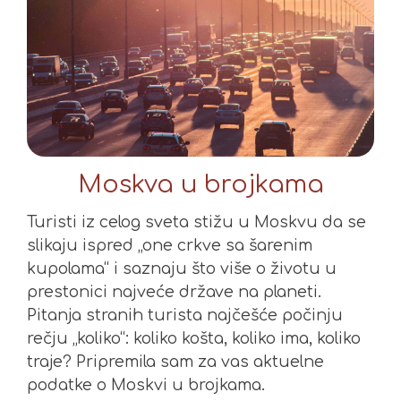
Moskva u brojkama
Turisti iz celog sveta stižu u Moskvu da se
slikaju ispred „one crkve sa šarenim
kupolama“ i saznaju što više o životu u
prestonici najveće države na planeti.
Pitanja stranih turista najčešće počinju
rečju „koliko“: koliko košta, koliko ima, koliko
traje? Pripremila sam za vas aktuelne
podatke o Moskvi u brojkama.