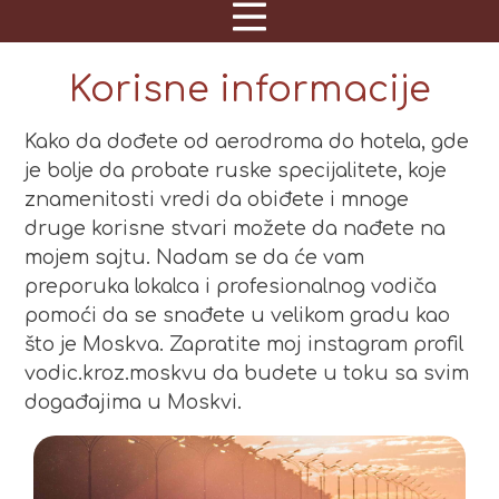
Korisne informacije
Kako da dođete od aerodroma do hotela, gde
je bolje da probate ruske specijalitete, koje
znamenitosti vredi da obiđete i mnoge
druge korisne stvari možete da nađete na
mojem sajtu. Nadam se da će vam
preporuka lokalca i profesionalnog vodiča
pomoći da se snađete u velikom gradu kao
što je Moskva. Zapratite moj instagram profil
vodic.kroz.moskvu da budete u toku sa svim
događajima u Moskvi.