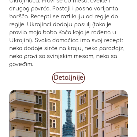
Ukrajinaca. Pravi se od mesa, cvekle i
drugog povrća. Postoji i posna varijanta
boršča. Recepti se razlikuju od regije do
regije. Ukrajinci dodaju pasulj (tako je
pravila moja baba Kaća koja je rođena u
Ukrajini). Svaka domaćica ima svoj recept:
neko dodaje sirće na kraju, neko paradajz,
neko pravi sa svinjskim mesom, neko sa
goveđim.
Detaljnije