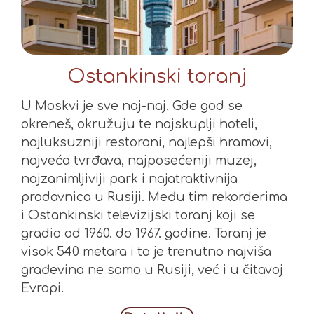
Ostankinski toranj
U Moskvi je sve naj-naj. Gde god se
okreneš, okružuju te najskuplji hoteli,
najluksuzniji restorani, najlepši hramovi,
najveća tvrđava, najposećeniji muzej,
najzanimljiviji park i najatraktivnija
prodavnica u Rusiji. Među tim rekorderima
i Ostankinski televizijski toranj koji se
gradio od 1960. do 1967. godine. Toranj je
visok 540 metara i to je trenutno najviša
građevina ne samo u Rusiji, već i u čitavoj
Evropi.