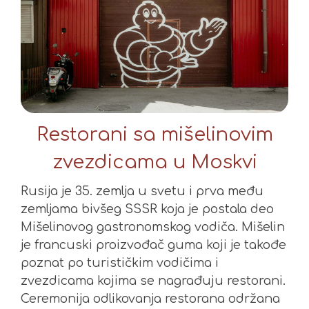
Restorani sa mišelinovim
zvezdicama u Moskvi
Rusija je 35. zemlja u svetu i prva među
zemljama bivšeg SSSR koja je postala deo
Mišelinovog gastronomskog vodiča. Mišelin
je francuski proizvođač guma koji je takođe
poznat po turističkim vodičima i
zvezdicama kojima se nagrađuju restorani.
Ceremonija odlikovanja restorana održana