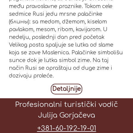
među pravoslavne praznike. Tokom cele
sedmice Rusi jedu mrsne palačinke
(блины): sa medom, džemom, kiselom
pavlakom, mesom, ribom, kavijarom. U
nedelju, poslednji dan pred početak
Velikog posta spaljuje se lutka od slame
koja se zove Maslenica. Palačinke simbolišu
sunce dok je lutka simbol zime. Na taj
način Rusi se opraštaju od duge zime i
dozivaju proleće.
Detaljnije
Profesionalni turistički vodič
Julija Gorjačeva
+381-60-192-19-01