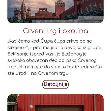
Crveni trg i okolina
„Kad ćemo kod Čupa čups crkve da se
slikamo?“, - pita me jedna devojka iz grupe.
Selfisanje ispred Vasilija Blaženog je
svakako obavezan deo obilaska Crvenog
trga, ali nemojte da vam to bude jedino što
ste uradili na Crvenom trgu.
Detaljnije