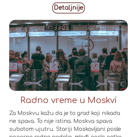
Detaljnije
Radno vreme u Moskvi
Za Moskvu kažu da je to grad koji nikada
ne spava. To nije istina. Moskva spava
subotom ujutru. Stariji Moskovljani posle
naporne radne nedelje, mlađi posle petka