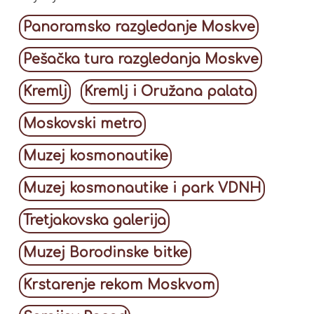
Panoramsko razgledanje Moskve
Pešačka tura razgledanja Moskve
Kremlj
Kremlj i Oružana palata
Moskovski metro
Muzej kosmonautike
Muzej kosmonautike i park VDNH
Tretjakovska galerija
Muzej Borodinske bitke
Krstarenje rekom Moskvom