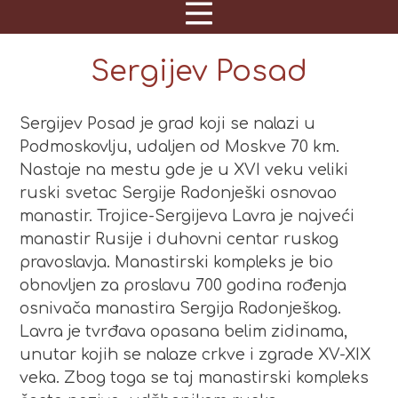
Sergijev Posad
Sergijev Posad je grad koji se nalazi u
Podmoskovlju, udaljen od Moskve 70 km.
Nastaje na mestu gde je u XVI veku veliki
ruski svetac Sergije Radonješki osnovao
manastir. Trojice-Sergijeva Lavra je najveći
manastir Rusije i duhovni centar ruskog
pravoslavja. Manastirski kompleks je bio
obnovljen za proslavu 700 godina rođenja
osnivača manastira Sergija Radonješkog.
Lavra je tvrđava opasana belim zidinama,
unutar kojih se nalaze crkve i zgrade XV-XIX
veka. Zbog toga se taj manastirski kompleks