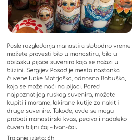
Posle razgledanja manastira slobodno vreme
možete provesti bilo u manastiru, bilo u
obilasku pijace suvenira koja se nalazi u
blizini. Sergijev Posad je mesto nastanka
čuvene lutke Matrjoška, odnosno Babuška,
koja se može naći na pijaci. Pored
najpoznatijeg ruskog suvenira, možete
kupiti i marame, lakirane kutije za nakit i
druge suvenire. Takođe, ovde se mogu
probati manastirski kvas, pecivo i nadaleko
čuven biljni čaj – Ivan-čaj.
Trajanje izleta: 6h.