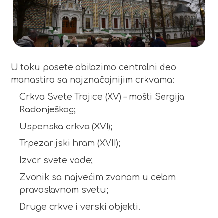
U toku posete obilazimo centralni deo
manastira sa najznačajnijim crkvama:
Crkva Svete Trojice (XV) – mošti Sergija
Radonješkog;
Uspenska crkva (XVI);
Trpezarijski hram (XVII);
Izvor svete vode;
Zvonik sa najvećim zvonom u celom
pravoslavnom svetu;
Druge crkve i verski objekti.