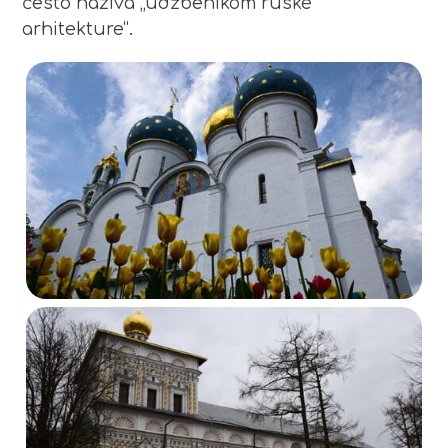
često naziva „udžbenikom ruske
arhitekture“.