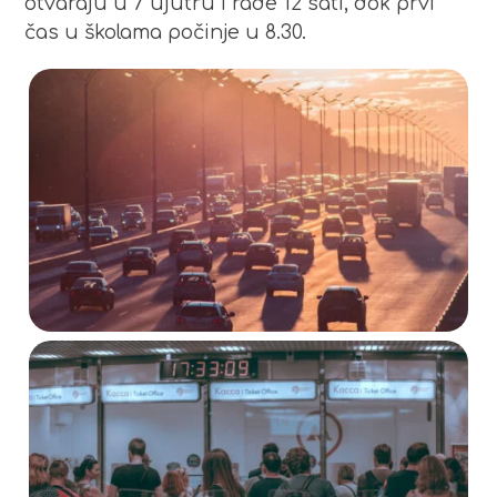
otvaraju u 7 ujutru i rade 12 sati, dok prvi
čas u školama počinje u 8.30.