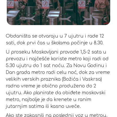
Obdaništa se otvaraju u 7 ujutru i rade 12
sati, dok prvi čas u školama počinje u 8.30.
U proseku Moskovljani provode 1,5-2 sata u
prevozu i najčešće koriste metro koji radi od
5.30 ujutru do 1 sat noću. Za Novu Godinu i
Dan grada metro radi celu noć, dok za vreme
velikih verskih praznika (Božića i Vaskrsa)
radno vreme je obično produženo do 2
ujutru. Ako planirate da obiđete moskovski
metro, najbolje je da krenete u ranim
jutarnjim satima ili kasno uveče.
Ako ste zakasnili na poslednji voz u metrou,