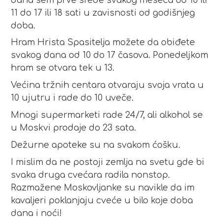
11 do 17 ili 18 sati u zavisnosti od godišnjeg
doba.
Hram Hrista Spasitelja možete da obiđete
svakog dana od 10 do 17 časova. Ponedeljkom
hram se otvara tek u 13.
Većina tržnih centara otvaraju svoja vrata u
10 ujutru i rade do 10 uveče.
Mnogi supermarketi rade 24/7, ali alkohol se
u Moskvi prodaje do 23 sata.
Dežurne apoteke su na svakom ćošku.
I mislim da ne postoji zemlja na svetu gde bi
svaka druga cvećara radila nonstop.
Razmažene Moskovljanke su navikle da im
kavaljeri poklanjaju cveće u bilo koje doba
dana i noći!