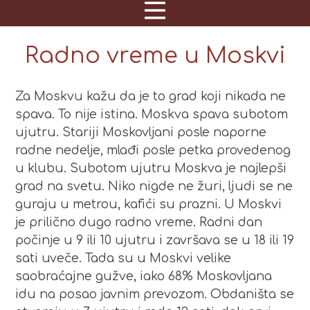
Radno vreme u Moskvi
Za Moskvu kažu da je to grad koji nikada ne
spava. To nije istina. Moskva spava subotom
ujutru. Stariji Moskovljani posle naporne
radne nedelje, mlađi posle petka provedenog
u klubu. Subotom ujutru Moskva je najlepši
grad na svetu. Niko nigde ne žuri, ljudi se ne
guraju u metrou, kafići su prazni. U Moskvi
je prilično dugo radno vreme. Radni dan
počinje u 9 ili 10 ujutru i završava se u 18 ili 19
sati uveče. Tada su u Moskvi velike
saobraćajne gužve, iako 68% Moskovljana
idu na posao javnim prevozom. Obdaništa se