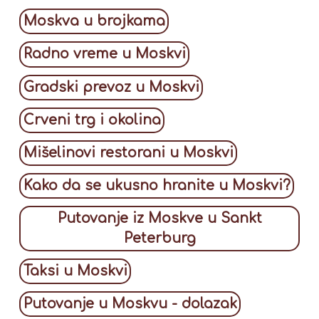
Moskva u brojkama
Radno vreme u Moskvi
Gradski prevoz u Moskvi
Crveni trg i okolina
Mišelinovi restorani u Moskvi
Kako da se ukusno hranite u Moskvi?
Putovanje iz Moskve u Sankt
Peterburg
Taksi u Moskvi
Putovanje u Moskvu - dolazak