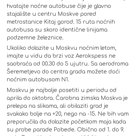
hvatajte noćne autobuse čije je glavno
stajalište u centru Moskve pored
metrostanice Kitaj gorod. 15 ruta noćnih
autobusa su skoro identične linijama
podzemne železnice.
Ukoliko dolazite u Moskvu noćnim letom,
imajte u vidu da brzi voz Aerokspess ne
saobraća od 00.30 do 5 ujutru. Sa aerodroma
Šeremetjevo do centra grada možete doći
noćnim autobusom N1.
Moskvu je najbolje posetiti u periodu od
aprila do oktobra. Čarobna zimska Moskva je
prelepa na slikama, ali obilaziti grad je
svakako bolje na +20, nego na -15. Ne bih vam
preporučila da dolazite početkom maja kada
su probe parade Pobede. Obično od 1. do 9.