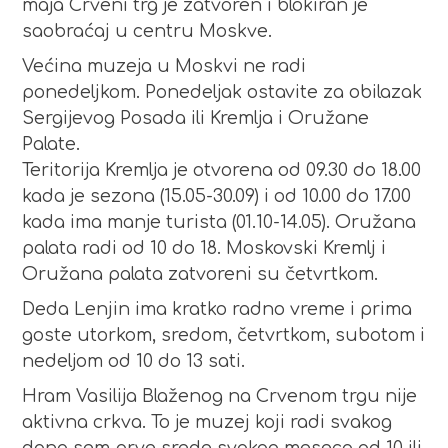
maja Crveni trg je zatvoren i blokiran je
saobraćaj u centru Moskve.
Većina muzeja u Moskvi ne radi
ponedeljkom. Ponedeljak ostavite za obilazak
Sergijevog Posada ili Kremlja i Oružane
Palate.
Teritorija Kremlja je otvorena od 09.30 do 18.00
kada je sezona (15.05-30.09) i od 10.00 do 17.00
kada ima manje turista (01.10-14.05). Oružana
palata radi od 10 do 18. Moskovski Kremlj i
Oružana palata zatvoreni su četvrtkom.
Deda Lenjin ima kratko radno vreme i prima
goste utorkom, sredom, četvrtkom, subotom i
nedeljom od 10 do 13 sati.
Hram Vasilija Blaženog na Crvenom trgu nije
aktivna crkva. To je muzej koji radi svakog
dana sem prve srede svakog meseca od 10 ili