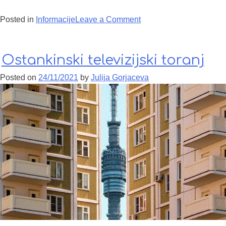
Posted in
Informacije
Leave a Comment
on Gde probati ruske
palačinke?
Ostankinski televizijski toranj
Posted on
24/11/2021
by
Julija Gorjaceva