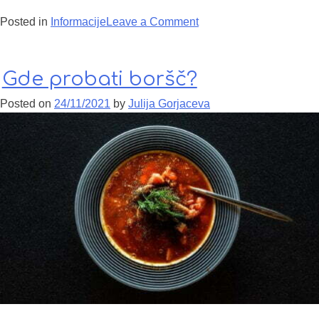
Posted in
Informacije
Leave a Comment
on Ostankinski
televizijski toranj
Gde probati boršč?
Posted on
24/11/2021
by
Julija Gorjaceva