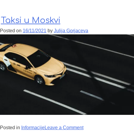
– dolazak
Taksi u Moskvi
Posted on
16/11/2021
by
Julija Gorjaceva
Posted in
Informacije
Leave a Comment
on Taksi u Moskvi