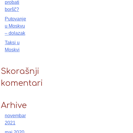
probati
boršč?
Putovanje
u Moskvu
– dolazak
Taksi u
Moskvi
Skorašnji
komentari
Arhive
novembar
2021
maj 2020