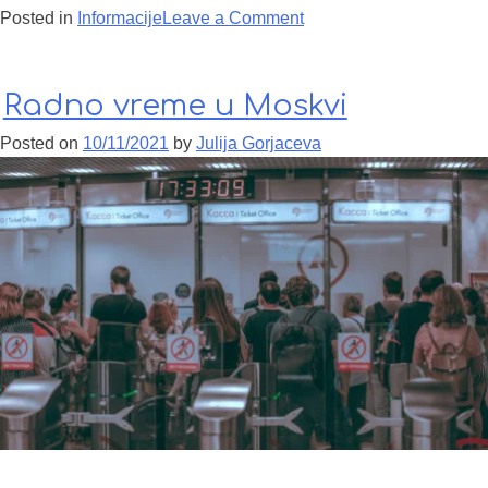
Posted in
Informacije
Leave a Comment
on Kako da se ukusno
hranite u Moskvi?
Radno vreme u Moskvi
Posted on
10/11/2021
by
Julija Gorjaceva