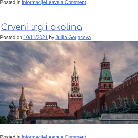
Posted in
Informacije
Leave a Comment
on Radno vreme u
Moskvi
Crveni trg i okolina
Posted on
10/11/2021
by
Julija Gorjaceva
Posted in
Informacije
Leave a Comment
on Crveni trg i okolina