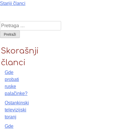
Stariji članci
Kretanje
članaka
Pretraga za:
Skorašnji
članci
Gde
probati
ruske
palačinke?
Ostankinski
televizijski
toranj
Gde