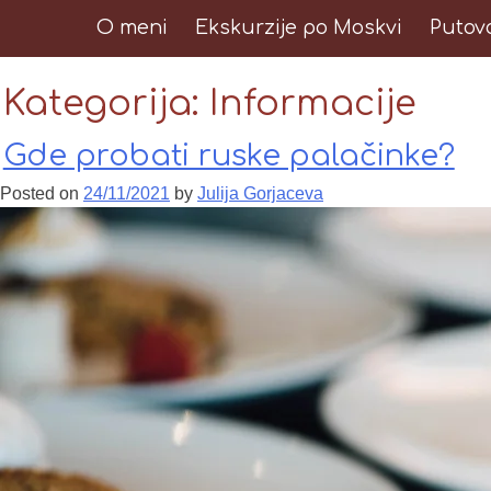
O meni
Ekskurzije po Moskvi
Putov
Kategorija:
Informacije
Gde probati ruske palačinke?
Posted on
24/11/2021
by
Julija Gorjaceva