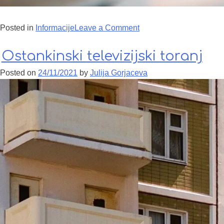
Posted in
Informacije
Leave a Comment
on Gde probati ruske p
Ostankinski televizijski toranj
Posted on
24/11/2021
by
Julija Gorjaceva