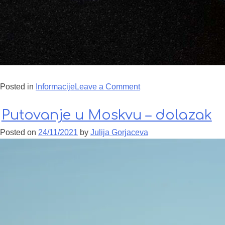
Posted in
Informacije
Leave a Comment
on Gde probati boršč?
Putovanje u Moskvu – dolazak
Posted on
24/11/2021
by
Julija Gorjaceva