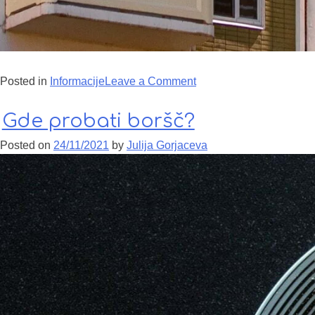
Posted in
Informacije
Leave a Comment
on Ostankinski televizijs
Gde probati boršč?
Posted on
24/11/2021
by
Julija Gorjaceva