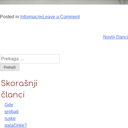
Posted in
Informacije
Leave a Comment
on Gradski prevoz u
Moskvi
Noviji članci
Kretanje
članaka
Pretraga za:
Skorašnji
članci
Gde
probati
ruske
palačinke?