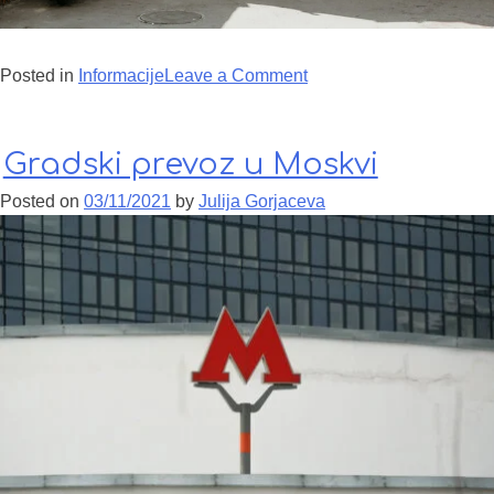
Posted in
Informacije
Leave a Comment
on Mišelinovi restorani
u Moskvi
Gradski prevoz u Moskvi
Posted on
03/11/2021
by
Julija Gorjaceva